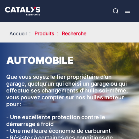
Aller
Show submenu
au
EN
contenu
Open
Mobil
principal
search
navig
Accueil
Produits
Recherche
AUTOMOBILE
Que vous soyez le fier propriétaire d'un
garage, quelqu'un qui choisi un garage ou qui
effectue ses changements d'huile soi-même,
vous pouvez compter sur nos huiles moteur
pour :
- Une excellente protection contre le
démarrage à froid
- Une meilleure économie de carburant
- Résister à certaines des conditions de