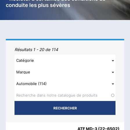
conduite les plus sévères
Produits
Résultats 1 - 20 de 114
NOM DU PRODUIT
CATÉGORIE
MARQUE
REGIONS AVAI
ATF MD-3
(
22-6502
)