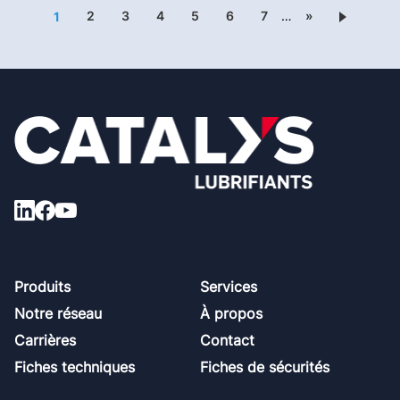
2
3
4
5
6
7
…
»
1
Footer
Produits
Services
Notre réseau
À propos
Carrières
Contact
Fiches techniques
Fiches de sécurités