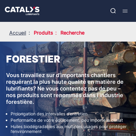
Aller
Show submenu
au
EN
contenu
Open
Mobil
principal
search
navig
Accueil
Produits
Recherche
FORESTIER
Vous travaillez sur d’importants chantiers
requérant la plus haute qualité en matière de
lubrifiants? Ne vous contentez pas de peu –
nos produits sont renommés dans l’industrie
forestière.
Prolongation des intervalles d’entretien
Performance de votre équipement, peu importe le climat
Huiles biodégradables aux multiples usages pour protéger
l’environnement