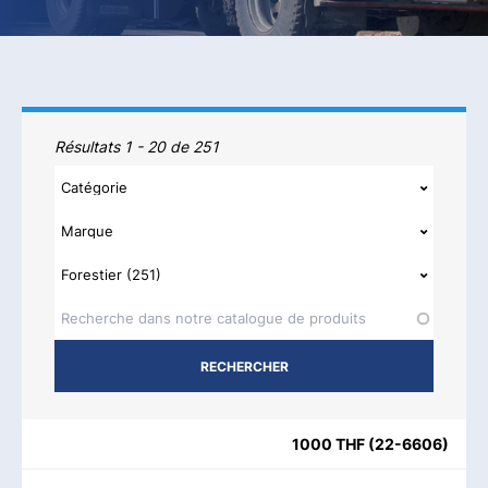
Produits
Résultats 1 - 20 de 251
NOM DU PRODUIT
CATÉGORIE
MARQUE
REGIONS AVAI
1000 THF
(
22-6606
)