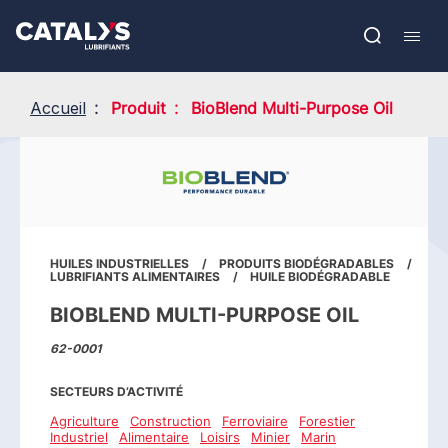
Aller
Show submenu
au
EN
contenu
Open
Mobil
principal
search
navig
Accueil
Produit
BioBlend Multi-Purpose Oil
HUILES INDUSTRIELLES
PRODUITS BIODÉGRADABLES
LUBRIFIANTS ALIMENTAIRES
HUILE BIODÉGRADABLE
BIOBLEND MULTI-PURPOSE OIL
62-0001
SECTEURS D’ACTIVITÉ
Agriculture
Construction
Ferroviaire
Forestier
Industriel
Alimentaire
Loisirs
Minier
Marin