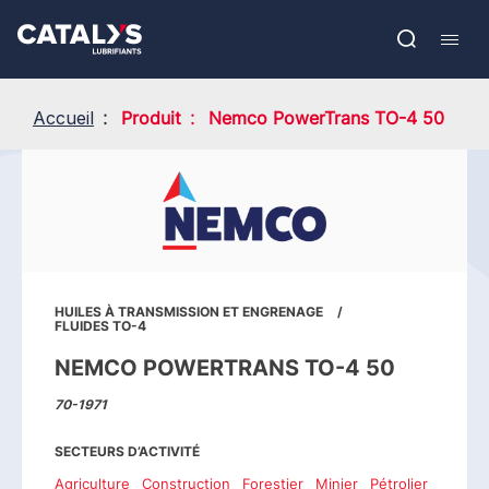
Aller
Show submenu
au
EN
contenu
Open
Mobil
principal
search
navig
Accueil
Produit
Nemco PowerTrans TO-4 50
HUILES À TRANSMISSION ET ENGRENAGE
FLUIDES TO-4
NEMCO POWERTRANS TO-4 50
70-1971
SECTEURS D’ACTIVITÉ
Agriculture
Construction
Forestier
Minier
Pétrolier