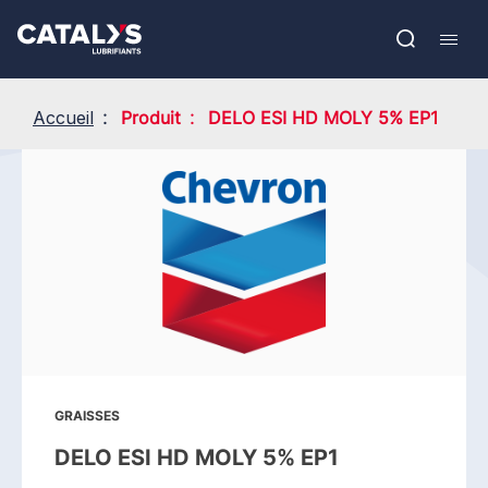
Aller
Show submenu
au
EN
contenu
Open
Mobil
principal
search
navig
Accueil
Produit
DELO ESI HD MOLY 5% EP1
GRAISSES
DELO ESI HD MOLY 5% EP1