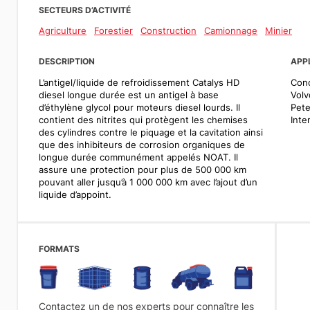
SECTEURS D’ACTIVITÉ
Agriculture
Forestier
Construction
Camionnage
Minier
DESCRIPTION
APP
L’antigel/liquide de refroidissement Catalys HD
Conç
diesel longue durée est un antigel à base
Volv
d’éthylène glycol pour moteurs diesel lourds. Il
Pete
contient des nitrites qui protègent les chemises
Inte
des cylindres contre le piquage et la cavitation ainsi
que des inhibiteurs de corrosion organiques de
longue durée communément appelés NOAT. Il
assure une protection pour plus de 500 000 km
pouvant aller jusqu’à 1 000 000 km avec l’ajout d’un
liquide d’appoint.
FORMATS
Contactez un de nos experts pour connaître les