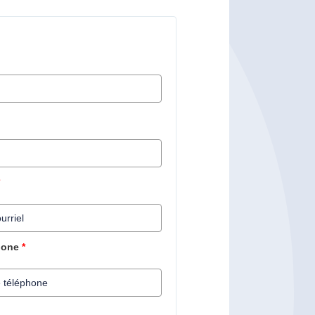
*
hone
*