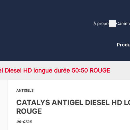
Main
À propos
Carrièr
Show su
navigatio
Pri
Produ
Me
gel Diesel HD longue durée 50:50 ROUGE
ANTIGELS
CATALYS ANTIGEL DIESEL HD 
ROUGE
99-0725