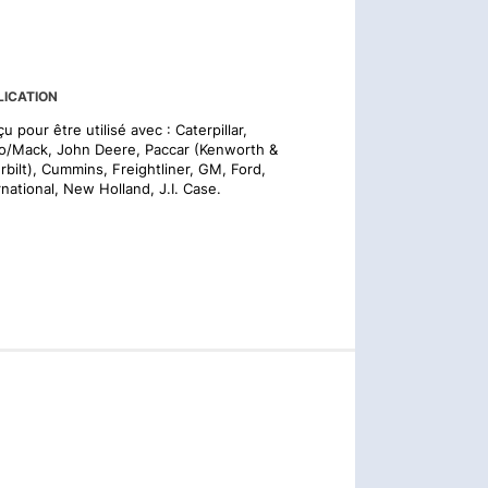
LICATION
u pour être utilisé avec : Caterpillar,
o/Mack, John Deere, Paccar (Kenworth &
rbilt), Cummins, Freightliner, GM, Ford,
rnational, New Holland, J.I. Case.