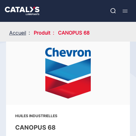
Aller
Show submenu
au
EN
contenu
Open
Mobil
principal
search
navig
Accueil
Produit
CANOPUS 68
HUILES INDUSTRIELLES
CANOPUS 68