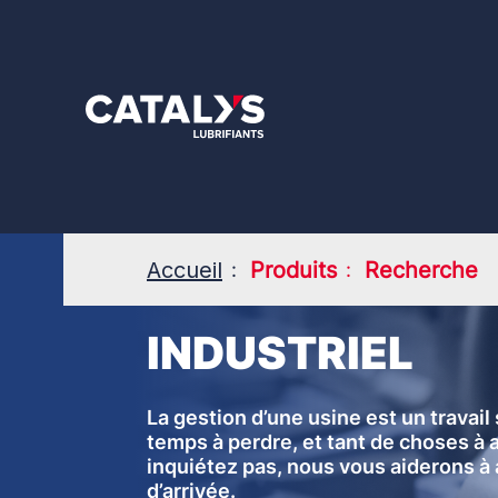
Aller
au
contenu
principal
Accueil
Produits
Recherche
INDUSTRIEL
La gestion d’une usine est un travail s
temps à perdre, et tant de choses à 
inquiétez pas, nous vous aiderons à a
d’arrivée.