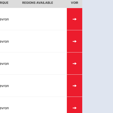
RQUE
REGIONS AVAILABLE
VOIR
evron
evron
evron
evron
evron