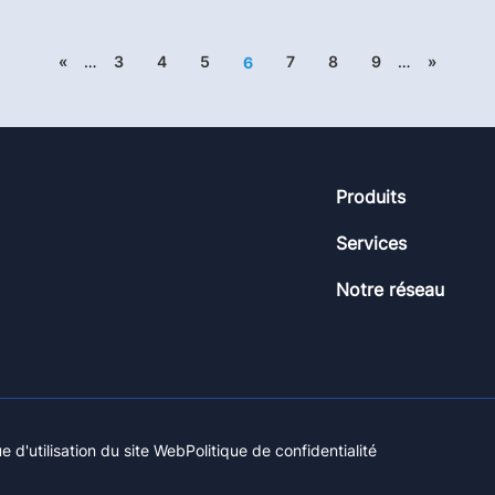
«
…
3
4
5
7
8
9
…
»
6
Footer
Produits
Services
Notre réseau
ue d'utilisation du site Web
Politique de confidentialité