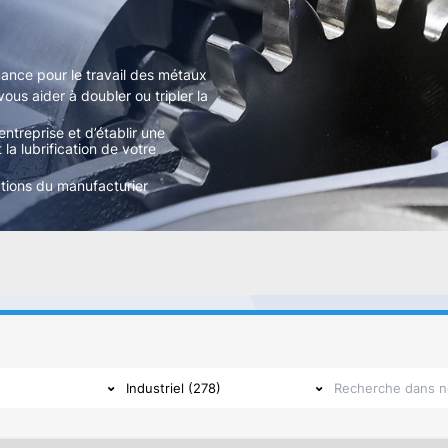
nce pour le travail des métaux
ous aider à doubler ou tripler la
entreprise et d’établir une
a lubrification de votre
tions du manufacturier