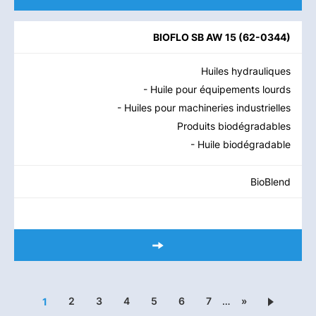
BIOFLO SB AW 15
(
62-0344
)
Huiles hydrauliques
- Huile pour équipements lourds
- Huiles pour machineries industrielles
Produits biodégradables
- Huile biodégradable
BioBlend
2
3
4
5
6
7
…
»
1