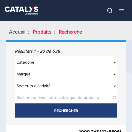
Aller
Show submenu
au
EN
contenu
Open
Mobil
principal
search
navig
Accueil
Produits
Recherche
Produits
Résultats 1 - 20 de 538
NOM DU PRODUIT
CATÉGORIE
MARQUE
REGIONS AVAI
1000 THF
(
22-6606
)