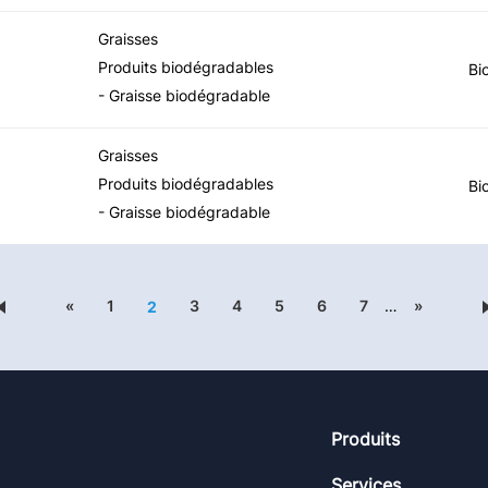
Graisses
Produits biodégradables
Bi
- Graisse biodégradable
Graisses
Produits biodégradables
Bi
- Graisse biodégradable
«
1
3
4
5
6
7
…
»
2
Footer
Produits
Services