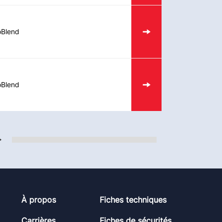
oBlend
oBlend
À propos
Fiches techniques
Carrières
Fiches de sécurités