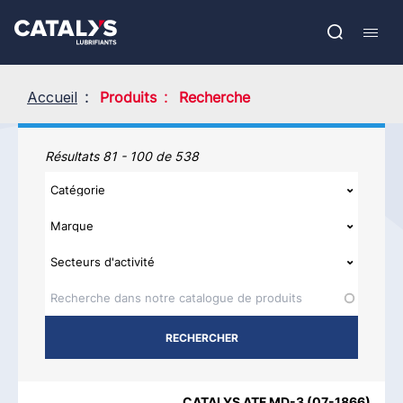
Aller
Show submenu
au
EN
contenu
Open
Mobil
principal
search
navig
Accueil
Produits
Recherche
Produits
Résultats 81 - 100 de 538
NOM DU PRODUIT
CATÉGORIE
MARQUE
REGIONS AVAI
CATALYS ATF MD-3
(
07-1866
)