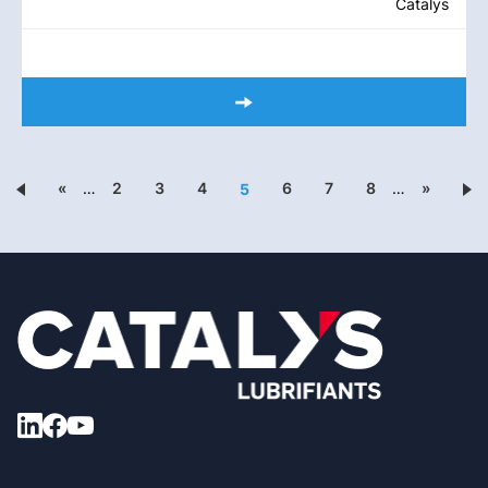
Catalys
«
…
2
3
4
6
7
8
…
»
5