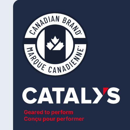
Geared to perform
Conçu pour performer