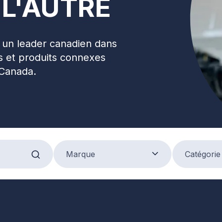
 L'AUTRE
t un leader canadien dans
nts et produits connexes
 Canada.
Marque
Product Categ
Marque
Catégorie